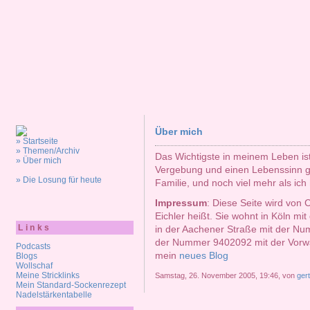
Über mich
» Startseite
» Themen/Archiv
Das Wichtigste in meinem Leben is
» Über mich
Vergebung und einen Lebenssinn ge
» Die Losung für heute
Familie, und noch viel mehr als ich
Impressum
: Diese Seite wird von 
Eichler heißt. Sie wohnt in Köln mi
Links
in der Aachener Straße mit der Num
der Nummer 9402092 mit der Vorwa
Podcasts
mein
neues Blog
Blogs
Wollschaf
Meine Stricklinks
Samstag, 26. November 2005, 19:46, von
gert
Mein Standard-Sockenrezept
Nadelstärkentabelle